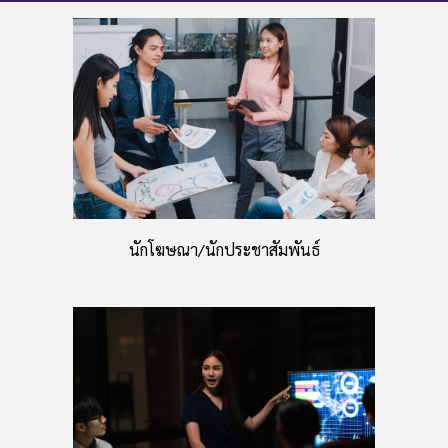
นักโฆษณา/นักประชาสัมพันธ์