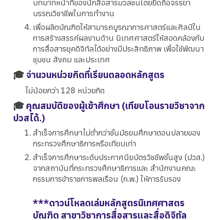
บทบาทหน้าที่ของนักสื่อสารมวลชนโดยยึดถือจรรยา
บรรณวิชาชีพในการทำงาน
เพื่อผลิตบัณฑิตให้สามารถบูรณาการศาสตร์และศิลป์ใน
การสร้างสรรค์ผลงานด้าน นิเทศศาสตร์ให้สอดคล้องกับ
การสื่อสารยุคดิจิทัลได้อย่างมีประสิทธิภาพ เพื่อใช้พัฒนา
ชุมชน สังคม และประเทศ
🎓
จำนวนหน่วยกิตที่เรียนตลอดหลักสูตร
ไม่น้อยกว่า 128 หน่วยกิต
🎓
คุณสมบัติของผู้เข้าศึกษา (เทียบโอนรายวิชาจาก
ปวสได้.)
สำเร็จการศึกษาไม่ต่ำกว่าชั้นมัธยมศึกษาตอนปลายของ
กระทรวงศึกษาธิการหรือเทียบเท่า
สำเร็จการศึกษาระดับประกาศนียบัตรวิชชีพชั้นสูง (ปวส.)
จากสถาบันที่กระทรวงศึกษาธิการและ สำนักงานคณะ
กรรมการข้าราชการพลเรือน (ก.พ.) ให้การรับรอง
***
ดาวน์โหลดเล่มหลักสูตรนิเทศศาสตร
บัณฑิต สาขาวิชาการสื่อสารและสื่อดิจิทัล